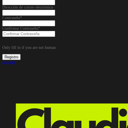
Dirección de correo electrónico
Contraseña
*
Confirmar Contraseña
*
Only fill in if you are not human
Acceder