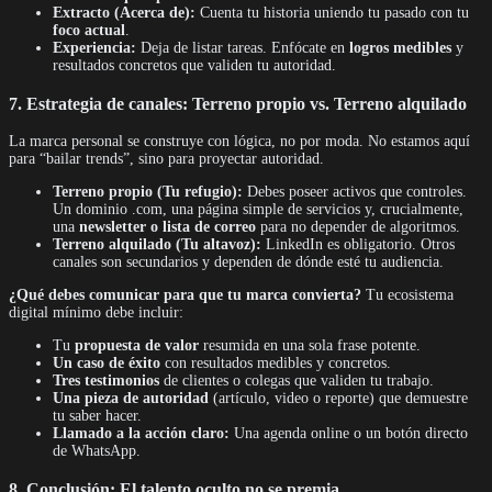
Extracto (Acerca de):
Cuenta tu historia uniendo tu pasado con tu
foco actual
.
Experiencia:
Deja de listar tareas. Enfócate en
logros medibles
y
resultados concretos que validen tu autoridad.
7. Estrategia de canales: Terreno propio vs. Terreno alquilado
La marca personal se construye con lógica, no por moda. No estamos aquí
para “bailar trends”, sino para proyectar autoridad.
Terreno propio (Tu refugio):
Debes poseer activos que controles.
Un dominio .com, una página simple de servicios y, crucialmente,
una
newsletter o lista de correo
para no depender de algoritmos.
Terreno alquilado (Tu altavoz):
LinkedIn es obligatorio. Otros
canales son secundarios y dependen de dónde esté tu audiencia.
¿Qué debes comunicar para que tu marca convierta?
Tu ecosistema
digital mínimo debe incluir:
Tu
propuesta de valor
resumida en una sola frase potente.
Un caso de éxito
con resultados medibles y concretos.
Tres testimonios
de clientes o colegas que validen tu trabajo.
Una pieza de autoridad
(artículo, video o reporte) que demuestre
tu saber hacer.
Llamado a la acción claro:
Una agenda online o un botón directo
de WhatsApp.
8. Conclusión: El talento oculto no se premia